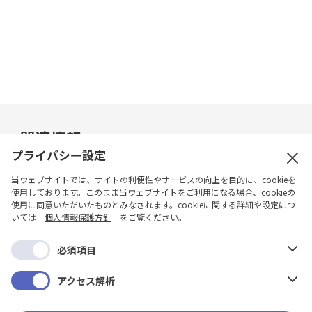
関連情報
プライバシー設定
資料
当ウェブサイトでは、サイトの利便性やサービスの向上を目的に、cookieを
使用しております。このまま当ウェブサイトをご利用になる場合、cookieの
おんどとりease取扱説明書
使用に同意いただいたものとみなされます。cookieに関する詳細や設定につ
いては「
個人情報保護方針
」をご覧ください。
おんどとりease安全にお使いいただくた
めに
必須項目
アクセス解析
製品ページ